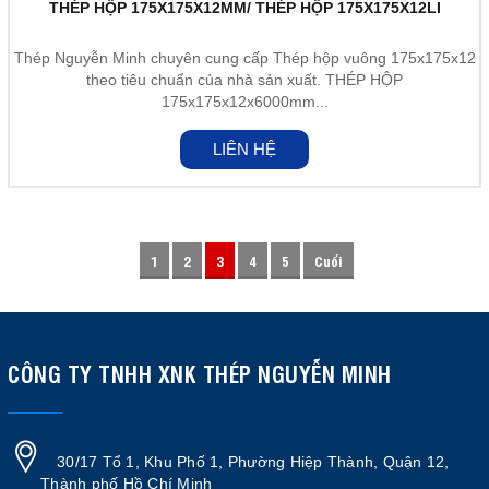
THÉP HỘP 175X175X12MM/ THÉP HỘP 175X175X12LI
Thép Nguyễn Minh chuyên cung cấp Thép hộp vuông 175x175x12
theo tiêu chuẩn của nhà sản xuất. THÉP HỘP
175x175x12x6000mm...
LIÊN HỆ
1
2
3
4
5
Cuối
CÔNG TY TNHH XNK THÉP NGUYỄN MINH
30/17 Tổ 1, Khu Phố 1, Phường Hiệp Thành, Quận 12,
Thành phố Hồ Chí Minh