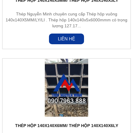
THÉP HỘP 140X140X5MM/ THÉP HỘP 140X140X5LY
Thép Nguyễn Minh chuyên cung cấp Thép hộp vuông
140x140X5MM/LY/LI . Thép hộp 140x140x5x6000mmm có trọng
lượng 127.17...
LIÊN HỆ
THÉP HỘP 140X140X6MM/ THÉP HỘP 140X140X6LY