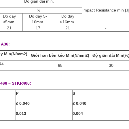
Độ giãn dài min.
%
Impact Resistance min [J
Độ dày
Độ dày 5-
Độ dày
<5mm
16mm
≥16mm
21
17
21
-
 A36:
ảy Min(N/mm2)
Giới hạn bền kéo Min(N/mm2)
Độ giãn dài Min(%
44
65
30
466 – STKR400:
P
S
≤ 0.040
≤ 0.040
0.013
0.004