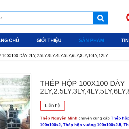
ANG CHỦ
GIỚI THIỆU
SẢN PHẨM
TIN
100X100 DÀY 2LY,2.5LY,3LY,4LY,5LY,6LY,8LY,10LY,12LY
THÉP HỘP 100X100 DÀY
2LY,2.5LY,3LY,4LY,5LY,6LY
Liên hệ
Thép Nguyễn Minh
chuyên cung cấp
Thép hộ
100x100x2, Thép hộp vuông 100x100x2.5, T