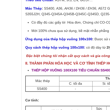
Theo tiêu Chuẩn
: ASTM, JIS, EN, GOST...
Mác Thép
:
SS400, A36,
AH36 / DH36 / EH36,
A572 G
S355J2H, Q345-Q345A-Q345B-Q345C-Q345D, Q235
Có đầy đủ các giấy tờ: Hóa đơn, Chứng chỉ CO-CQ
Mới 100% chưa qua sử dụng, bề mặt nhẵn phẳng k
Ứng dụng của thép hộp vuông 100x100
:
Được sử d
Quy cách thép hộp vuông 100x100:
có độ dày từ
2l
Đặc biệt chúng tôi nhận cắt quy cách và gia côn
II. THÀNH PHẦN HÓA HỌC VÀ CƠ TÍNH THÉP 
THÉP HỘP VUÔNG 100X100 TIÊU CHUẨN SS40
Th
Mác thép
C. tối đa
Si. t
SS400
-
Cơ tính:
Sức