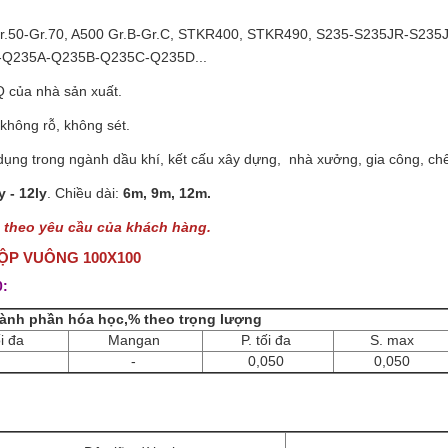
r.50-Gr.70, A500 Gr.B-Gr.C, STKR400, STKR490, S235-S235JR-S23
-Q235A-Q235B-Q235C-Q235D...
 của nhà sản xuất.
hông rỗ, không sét.
ụng trong ngành dầu khí, kết cấu xây dựng, nhà xưởng, gia công, ch
y - 12ly
. Chiều dài:
6m, 9m, 12m.
g theo yêu cầu của khách hàng.
HỘP VUÔNG 100X100
0:
ành phần hóa học,% theo trọng lượng
ối đa
Mangan
P. tối đa
S. max
-
-
0,050
0,050