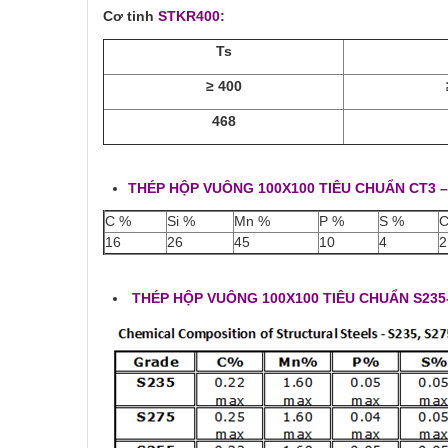
Cơ tinh
STKR400
:
Ts
≥ 400
468
THÉP HỘP VUÔNG 100X100 TIÊU CHUẨN CT3 –
C %
Si %
Mn %
P %
S %
C
16
26
45
10
4
2
THÉP HỘP VUÔNG 100X100 TIÊU CHUẨN S235-