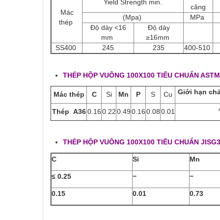
Yield Strength min.
căng
Mác
(Mpa)
MPa
thép
Độ dày <16
Độ dày
mm
≥16mm
SS400
245
235
400-510
THÉP HỘP VUÔNG 100X100 TIÊU CHUẨN ASTM
Giới hạn ch
Mác thép
C
Si
Mn
P
S
Cu
Thép A36
0.16
0.22
0.49
0.16
0.08
0.01
THÉP HỘP VUÔNG 100X100 TIÊU CHUẨN JISG3
C
Si
Mn
≤ 0.25
−
−
0.15
0.01
0.73