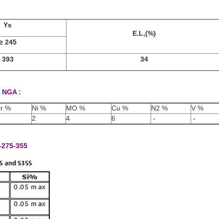
Ys
E.L,(%)
≥ 245
393
34
 NGA :
r %
Ni %
MO %
Cu %
N2 %
V %
2
4
6
-
-
275-355