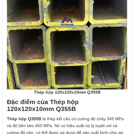
Thép hộp 120x120x10mm Q355B
Đặc điểm của Thép hộp
120x120x10mm Q355B
Thép hộp Q355B
là thép kết cấu có cường độ chảy 345 MPa
và độ bền kéo 450 MPa. Nó có hiệu suất xử lý tuyệt vời và
cường độ nén, có thể được sử dụng để sản xuất bình chịu áp