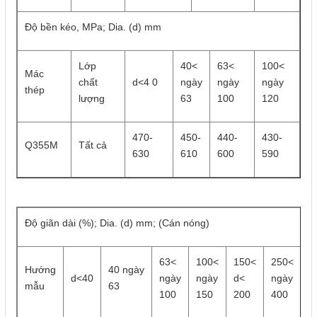
Độ bền kéo, MPa; Dia. (d) mm
Lớp
40<
63<
100<
Mác
chất
d<4 0
ngày
ngày
ngày
thép
lượng
63
100
120
470-
450-
440-
430-
Q355M
Tất cả
630
610
600
590
Độ giãn dài (%); Dia. (d) mm; (Cán nóng)
63<
100<
150<
250<
Hướng
40 ngày
d<40
ngày
ngày
d<
ngày
mẫu
63
100
150
200
400