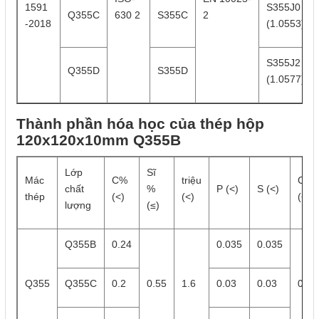
1591
S355J0
Q355C
630 2
S355C
2
-2018
(1.0553)
S355J2
Q355D
S355D
(1.0577)
Thành phần hóa học của thép hộp
120x120x10mm Q355B
Lớp
Sĩ
Mác
C%
triệu
Cr
chất
%
P (<)
S (<)
thép
(<)
(<)
(<)
lượng
(≤)
Q355B
0.24
0.035
0.035
Q355
Q355C
0.2
0.55
1.6
0.03
0.03
0.3