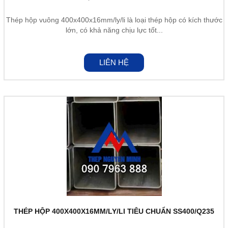
Thép hộp vuông 400x400x16mm/ly/li là loại thép hộp có kích thước
lớn, có khả năng chịu lực tốt...
LIÊN HỆ
THÉP HỘP 400X400X16MM/LY/LI TIÊU CHUẨN SS400/Q235