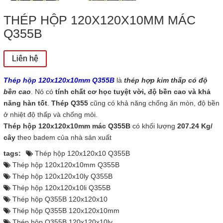
THÉP HỘP 120X120X10MM MÁC
Q355B
Liên hệ
T
h
ép hộp 120x120x10mm Q355B
là
thép hợp kim thấp có độ
bền cao
. Nó có
tính chất cơ học tuyệt vời, độ bền cao và khả
năng hàn tốt
.
Thép Q355
cũng có khả năng chống ăn mòn, độ bền
ở nhiệt độ thấp và chống mỏi.
Thép hộp 120x120x10mm mác Q355B
có khối lượng
207.24 Kg/
cây
theo badem của nhà sản xuất
tags:
Thép hộp 120x120x10 Q355B
Thép hộp 120x120x10mm Q355B
Thép hộp 120x120x10ly Q355B
Thép hộp 120x120x10li Q355B
Thép hộp Q355B 120x120x10
Thép hộp Q355B 120x120x10mm
Thép hộp Q355B 120x120x10ly