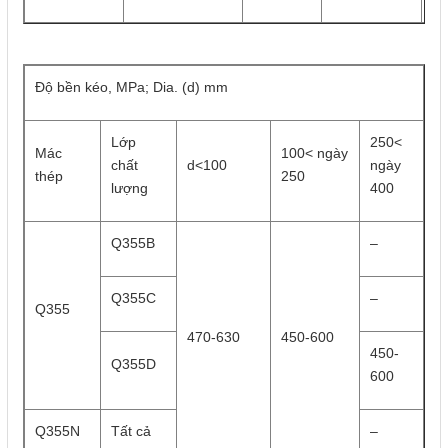
Độ bền kéo, MPa; Dia. (d) mm
Lớp
250<
Mác
100< ngày
chất
d<100
ngày
thép
250
lượng
400
Q355B
–
Q355C
–
Q355
470-630
450-600
450-
Q355D
600
Q355N
Tất cả
–