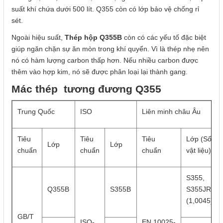
suất khí chứa dưới 500 lít. Q355 còn có lớp bảo vệ chống rỉ
sét.
Ngoài hiệu suất,
Thép hộp Q355B
còn có các yếu tố đặc biệt
giúp ngăn chặn sự ăn mòn trong khí quyển. Vì là thép nhẹ nên
nó có hàm lượng carbon thấp hơn. Nếu nhiều carbon được
thêm vào hợp kim, nó sẽ được phân loại lại thành gang.
Mác thép tương đương Q355
Trung Quốc
ISO
Liên minh châu Âu
Tiêu
Tiêu
Tiêu
Lớp (Số
Lớp
Lớp
chuẩn
chuẩn
chuẩn
vật liệu)
S355,
Q355B
S355B
S355JR
(1,0045)
GB/T
ISO-
EN 10025-