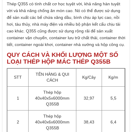
Thép Q355 có tính chất cơ học tuyệt vời, khả năng hàn tuyệt
vời và khả năng chống ăn mòn cao. Nó có thể được sử dụng
để sản xuất các bể chứa xăng dầu, bình chịu áp lực cao, nồi
hơi, tàu thủy, nhà máy điện và nhiều bộ phận kết cấu chịu tải
cao khác. Q355 cũng được sử dụng rộng rãi để sản xuất
container vận chuyển, container lưu trữ chất thải, container thời
tiết, container ngoài khơi, container nhà xưởng và hộp công cụ.
QUY CÁCH VÀ KHỐI LƯỢNG MỘT SỐ
LOẠI THÉP HỘP MÁC THÉP Q355B
TÊN HÀNG & QUI
STT
Kg/Cây
Kg/m
CÁCH
Thép hộp
1
40x40x5x6000mm
32,97
5,5
Q355B
Thép hộp
2
40x40x6x6000mm
38,43
6,4
Q355B