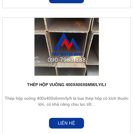
THÉP HỘP VUÔNG 400X400X6MM/LY/LI
Thép hộp vuông 400x400x6mm/ly/li là loại thép hộp có kích thước
lớn, có khả năng chịu lực tốt...
LIÊN HỆ