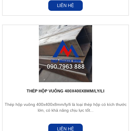
LIÊN HỆ
THÉP HỘP VUÔNG 400X400X8MM/LY/LI
Thép hộp vuông 400x400x8mm/ly/li là loại thép hộp có kích thước
lớn, có khả năng chịu lực tốt...
LIÊN HỆ