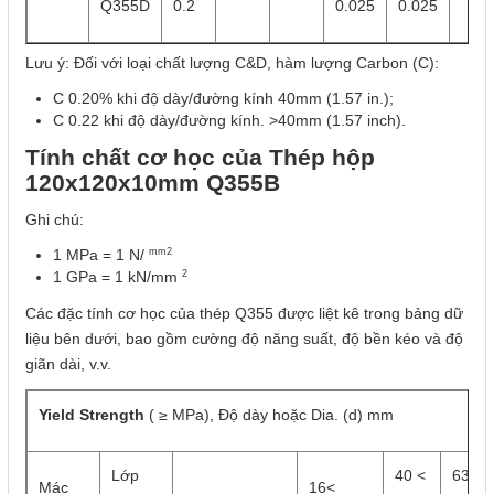
Q355D
0.2
0.025
0.025
Lưu ý: Đối với loại chất lượng C&D, hàm lượng Carbon (C):
C 0.20% khi độ dày/đường kính 40mm (1.57 in.);
C 0.22 khi độ dày/đường kính. >40mm (1.57 inch).
Tính chất cơ học của Thép hộp
120x120x10mm Q355B
Ghi chú:
mm2
1 MPa = 1 N/
2
1 GPa = 1 kN/mm
Các đặc tính cơ học của thép Q355 được liệt kê trong bảng dữ
liệu bên dưới, bao gồm cường độ năng suất, độ bền kéo và độ
giãn dài, v.v.
Yield Strength
( ≥ MPa), Độ dày hoặc Dia. (d) mm
Lớp
40 <
63
Mác
16<