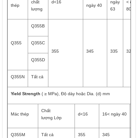
chất
d<16
ngày
< d
thép
ngày 40
lượng
63
80
Q355B
Q355
Q355C
355
345
335
325
Q355D
Q355N
Tất cả
Yield Strength
( ≥ MPa), Độ dày hoặc Dia. (d) mm
Chất
40
Mác thép
d<16
16< ngày 40
lượng Lớp
ng
Q355M
Tất cả
355
345
33