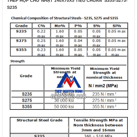
THÉP HỘP CHỮ NHẬT 140X70X5 TIÊU CHUẨN S355-S275-
S235