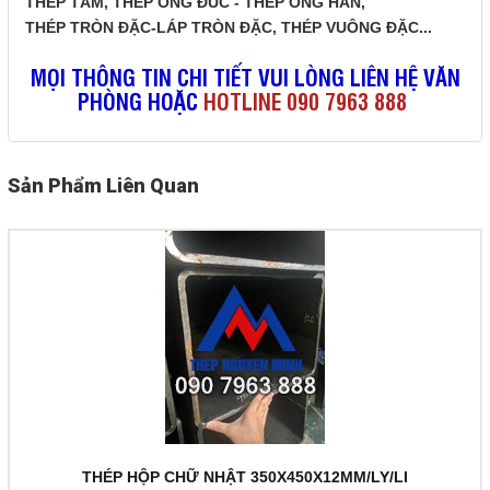
THÉP TẤM
,
THÉP ỐNG ĐÚC - THÉP ỐNG HÀN
,
THÉP TRÒN ĐẶC-LÁP TRÒN ĐẶC
,
THÉP VUÔNG ĐẶC
...
MỌI THÔNG TIN CHI TIẾT VUI LÒNG LIÊN HỆ VĂN
PHÒNG HOẶC
HOTLINE 090 7963 888
Sản Phẩm Liên Quan
THÉP HỘP CHỮ NHẬT 350X450X12MM/LY/LI