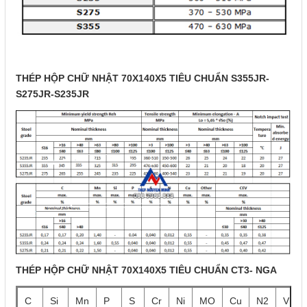
THÉP HỘP CHỮ NHẬT 70X140X5 TIÊU CHUẨN S355JR-
S275JR-S235JR
THÉP HỘP CHỮ NHẬT 70X140X5 TIÊU CHUẨN CT3- NGA
C
Si
Mn
P
S
Cr
Ni
MO
Cu
N2
V