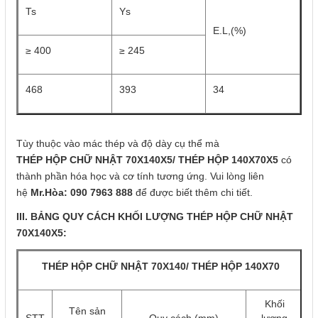
Ts
Ys
E.L,(%)
≥ 400
≥ 245
468
393
34
Tùy thuộc vào mác thép và độ dày cụ thể mà
THÉP HỘP CHỮ NHẬT 70X140X5/ THÉP HỘP 140X70X5
có
thành phần hóa học và cơ tính tương ứng. Vui lòng liên
hệ
Mr.Hòa: 090 7963 888
để được biết thêm chi tiết.
III. BẢNG QUY CÁCH KHỐI LƯỢNG THÉP HỘP CHỮ NHẬT
70X140X5:
THÉP HỘP CHỮ NHẬT 70X140/ THÉP HỘP 140X70
Khối
Tên sản