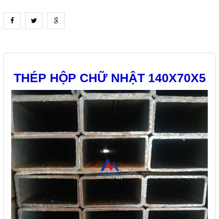
heading_tab_product_1
THÉP HỘP CHỮ NHẬT 140X70X5