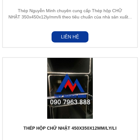
Thép Nguyễn Minh chuyên cung cấp Thép hộp CHỮ
NHẬT 350x450x12ly/mm/li theo tiêu chuẩn của nhà sản xuất...
LIÊN HỆ
THÉP HỘP CHỮ NHẬT 450X350X12MM/LY/LI