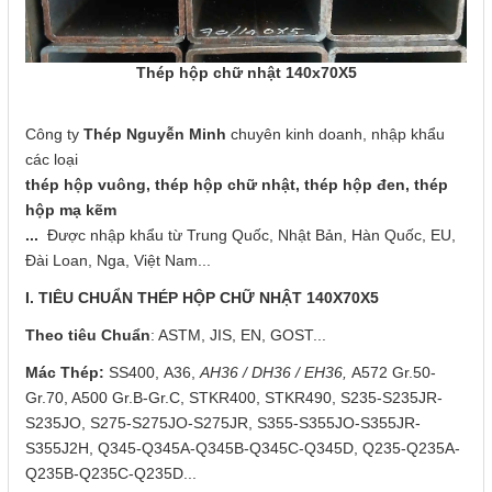
Thép hộp chữ nhật 140x70X5
Công ty
Thép Nguyễn Minh
chuyên kinh doanh, nhập khẩu
các loại
thép hộp vuông, thép hộp chữ nhật, thép hộp đen, thép
hộp mạ kẽm
...
Được nhập khẩu từ Trung Quốc, Nhật Bản, Hàn Quốc, EU,
Đài Loan, Nga, Việt Nam...
I. TIÊU CHUẨN THÉP HỘP CHỮ NHẬT 140X70X5
Theo tiêu Chuẩn
: ASTM, JIS, EN, GOST...
Mác Thép:
SS400, A36,
AH36 / DH36 / EH36,
A572 Gr.50-
Gr.70, A500 Gr.B-Gr.C, STKR400, STKR490, S235-S235JR-
S235JO, S275-S275JO-S275JR, S355-S355JO-S355JR-
S355J2H, Q345-Q345A-Q345B-Q345C-Q345D, Q235-Q235A-
Q235B-Q235C-Q235D...