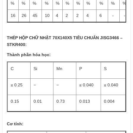
%
%
%
%
%
%
%
%
%
%
%
16
26
45
10
4
2
2
4
6
-
-
THÉP HỘP CHỮ NHẬT 70X140X5 TIÊU CHUẨN JISG3466 –
STKR400:
Thành phần hóa học:
C
Si
Mn
P
S
≤ 0.25
−
−
≤ 0.040
≤ 0.040
0.15
0.01
0.73
0.013
0.004
Cơ tính: