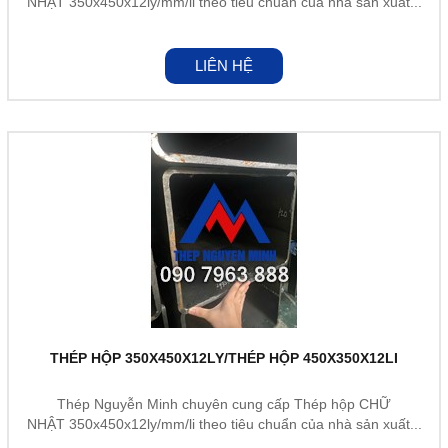
NHẬT 350x450x12ly/mm/li theo tiêu chuẩn của nhà sản xuất...
LIÊN HỆ
THÉP HỘP 350X450X12LY/THÉP HỘP 450X350X12LI
Thép Nguyễn Minh chuyên cung cấp Thép hộp CHỮ
NHẬT 350x450x12ly/mm/li theo tiêu chuẩn của nhà sản xuất...