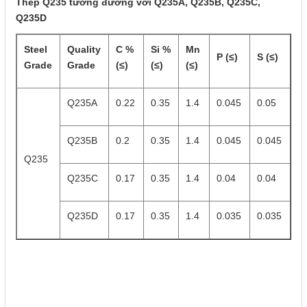
Thép Q235 tương đương với Q235A, Q235B, Q235C,
Q235D
Steel
Quality
C %
Si %
Mn
P (≤)
S (≤)
Grade
Grade
(≤)
(≤)
(≤)
Q235A
0.22
0.35
1.4
0.045
0.05
Q235B
0.2
0.35
1.4
0.045
0.045
Q235
Q235C
0.17
0.35
1.4
0.04
0.04
Q235D
0.17
0.35
1.4
0.035
0.035