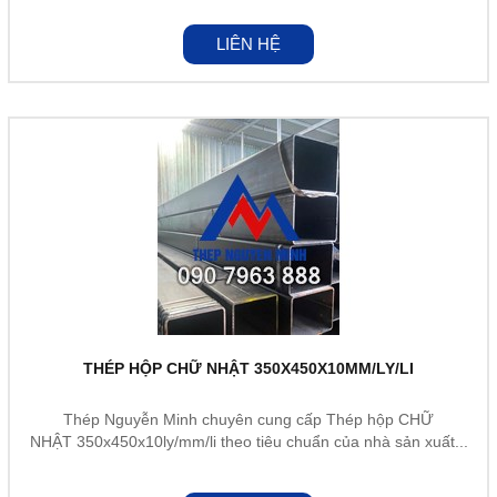
LIÊN HỆ
THÉP HỘP CHỮ NHẬT 350X450X10MM/LY/LI
Thép Nguyễn Minh chuyên cung cấp Thép hộp CHỮ
NHẬT 350x450x10ly/mm/li theo tiêu chuẩn của nhà sản xuất...