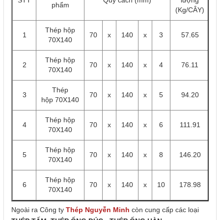
STT
Quy cách (mm)
lượng
phẩm
(Kg/CÂY)
Thép hộp
1
70
x
140
x
3
57.65
70X140
Thép hộp
2
70
x
140
x
4
76.11
70X140
Thép
3
70
x
140
x
5
94.20
hộp 70X140
Thép hộp
4
70
x
140
x
6
111.91
70X140
Thép hộp
5
70
x
140
x
8
146.20
70X140
Thép hộp
6
70
x
140
x
10
178.98
70X140
Ngoài ra Công ty
Thép Nguyễn Minh
còn cung cấp các loại