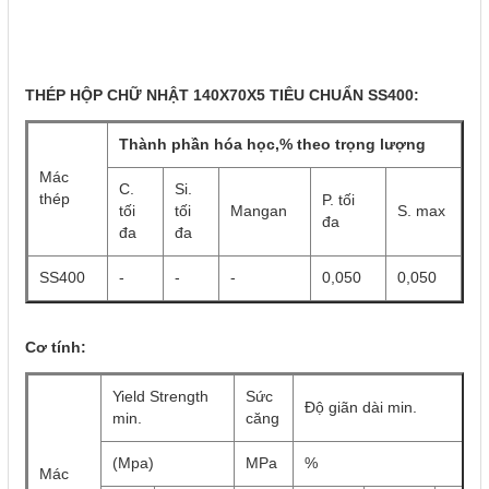
THÉP HỘP CHỮ NHẬT 140X70X5 TIÊU CHUẨN SS400:
Thành phần hóa học,% theo trọng lượng
Mác
C.
Si.
thép
P. tối
tối
tối
Mangan
S. max
đa
đa
đa
SS400
-
-
-
0,050
0,050
Cơ tính:
Yield Strength
Sức
Độ giãn dài min.
min.
căng
(Mpa)
MPa
%
Mác