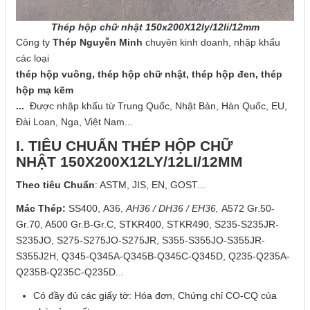
Thép hộp chữ nhật 150x200X12ly/12li/12mm
Công ty
Thép Nguyễn Minh
chuyên kinh doanh, nhập khẩu
các loại
thép hộp vuông, thép hộp chữ nhật, thép hộp đen, thép
hộp mạ kẽm
...
Được nhập khẩu từ Trung Quốc, Nhật Bản, Hàn Quốc, EU,
Đài Loan, Nga, Việt Nam...
I. TIÊU CHUẨN THÉP HỘP CHỮ
NHẬT 150X200X12LY/12LI/12MM
Theo tiêu Chuẩn
: ASTM, JIS, EN, GOST...
Mác Thép:
SS400, A36,
AH36 / DH36 / EH36,
A572 Gr.50-
Gr.70, A500 Gr.B-Gr.C, STKR400, STKR490, S235-S235JR-
S235JO, S275-S275JO-S275JR, S355-S355JO-S355JR-
S355J2H, Q345-Q345A-Q345B-Q345C-Q345D, Q235-Q235A-
Q235B-Q235C-Q235D...
Có đầy đủ các giấy tờ: Hóa đơn, Chứng chỉ CO-CQ của