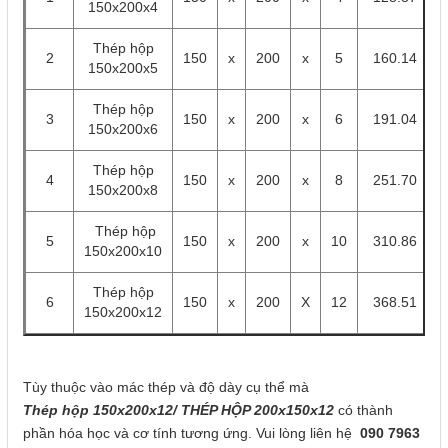
150x200x4
Thép hộp
2
150
x
200
x
5
160.14
150x200x5
Thép hộp
3
150
x
200
x
6
191.04
150x200x6
Thép hộp
4
150
x
200
x
8
251.70
150x200x8
Thép hộp
5
150
x
200
x
10
310.86
150x200x10
Thép hộp
6
150
x
200
X
12
368.51
150x200x12
Tùy thuộc vào mác thép và độ dày cụ thể mà
Thép hộp 150x200x12/ THÉP HỘP 200x150
x12
có thành
phần hóa học và cơ tính tương ứng. Vui lòng liên hệ
090 7963