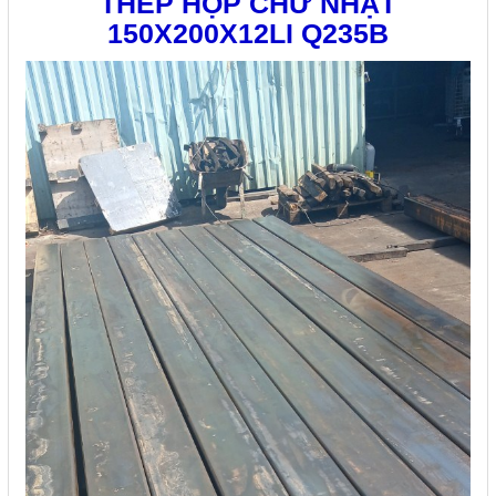
THÉP HỘP CHỮ NHẬT
150X200X12LI Q235B