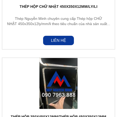
THÉP HỘP CHỮ NHẬT 450X350X12MM/LY/LI
Thép Nguyễn Minh chuyên cung cấp Thép hộp CHỮ
NHẬT 450x350x12ly/mm/li theo tiêu chuẩn của nhà sản xuất...
LIÊN HỆ
THÉP HỘP 350X450X12MM/THÉP HỘP 450X350X12MM