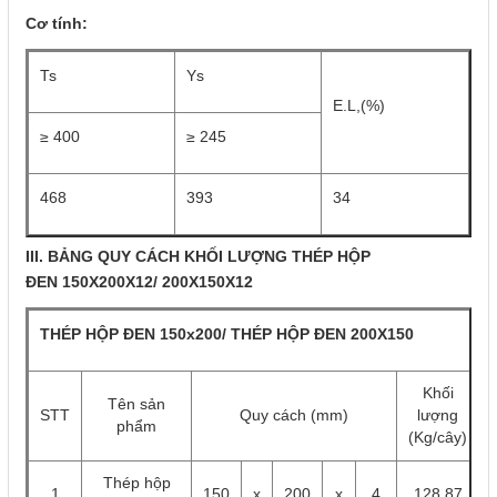
Cơ tính:
Ts
Ys
E.L,(%)
≥ 400
≥ 245
468
393
34
III. BẢNG QUY CÁCH KHỐI LƯỢNG THÉP HỘP
ĐEN 150X200X12/ 200X150X12
THÉP HỘP ĐEN 150x200/ THÉP HỘP ĐEN 200X150
Khối
Tên sản
STT
Quy cách (mm)
lượng
phẩm
(Kg/cây)
Thép hộp
1
150
x
200
x
4
128.87