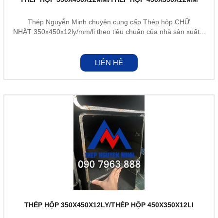
Thép Nguyễn Minh chuyên cung cấp Thép hộp CHỮ
NHẬT 350x450x12ly/mm/li theo tiêu chuẩn của nhà sản xuất...
LIÊN HỆ
THÉP HỘP 350X450X12LY/THÉP HỘP 450X350X12LI