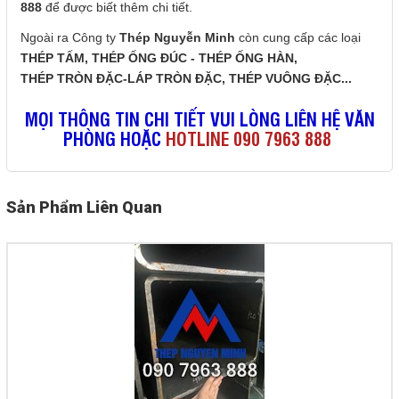
888
để được biết thêm chi tiết.
Ngoài ra Công ty
Thép Nguyễn Minh
còn cung cấp các loại
THÉP TẤM
,
THÉP ỐNG ĐÚC - THÉP ỐNG HÀN
,
THÉP TRÒN ĐẶC-LÁP TRÒN ĐẶC
,
THÉP VUÔNG ĐẶC
...
MỌI THÔNG TIN CHI TIẾT VUI LÒNG LIÊN HỆ VĂN
PHÒNG HOẶC
HOTLINE 090 7963 888
Sản Phẩm Liên Quan