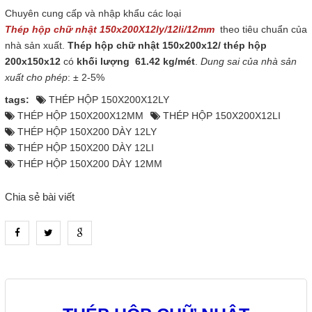
Chuyên cung cấp và nhập khẩu các loại
Thép hộp chữ nhật 150x200X12ly/12li/12mm
theo tiêu chuẩn của
nhà sản xuất.
Thép hộp chữ nhật 150x200x12/ thép hộp
200x150x12
có
khối lượng 61.42 kg/mét
.
Dung sai của nhà sản
xuất cho phép
: ± 2-5%
tags:
THÉP HỘP 150X200X12LY
THÉP HỘP 150X200X12MM
THÉP HỘP 150X200X12LI
THÉP HỘP 150X200 DÀY 12LY
THÉP HỘP 150X200 DÀY 12LI
THÉP HỘP 150X200 DÀY 12MM
Chia sẻ bài viết
heading_tab_product_1