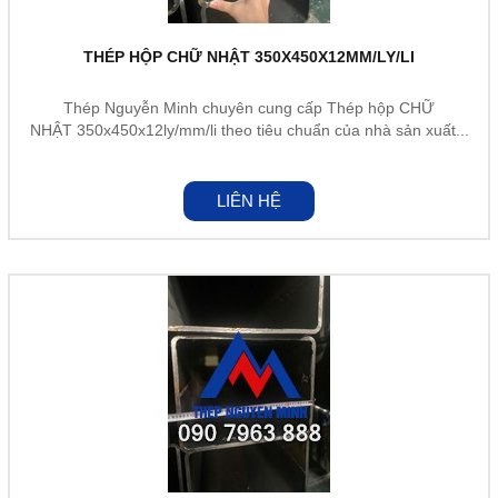
THÉP HỘP CHỮ NHẬT 350X450X12MM/LY/LI
Thép Nguyễn Minh chuyên cung cấp Thép hộp CHỮ
NHẬT 350x450x12ly/mm/li theo tiêu chuẩn của nhà sản xuất...
LIÊN HỆ