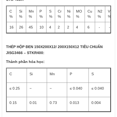
C
Si
Mn
P
S
Cr
Ni
MO
Cu
N2
V
%
%
%
%
%
%
%
%
%
%
%
16
26
45
10
4
2
2
4
6
-
-
THÉP HỘP ĐEN 150X200X12/ 200X150X12 TIÊU CHUẨN
JISG3466 – STKR400:
Thành phần hóa học:
C
Si
Mn
P
S
≤ 0.25
−
−
≤ 0.040
≤ 0.040
0.15
0.01
0.73
0.013
0.004