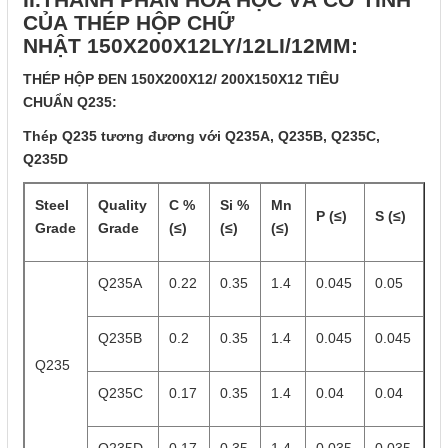
CỦA THÉP HỘP CHỮ
NHẬT 150X200X12LY/12LI/12MM:
THÉP HỘP ĐEN 150X200X12/ 200X150X12 TIÊU
CHUẨN Q235:
Thép Q235 tương đương với Q235A, Q235B, Q235C,
Q235D
Steel
Quality
C %
Si %
Mn
P (≤)
S (≤)
Grade
Grade
(≤)
(≤)
(≤)
Q235A
0.22
0.35
1.4
0.045
0.05
Q235B
0.2
0.35
1.4
0.045
0.045
Q235
Q235C
0.17
0.35
1.4
0.04
0.04