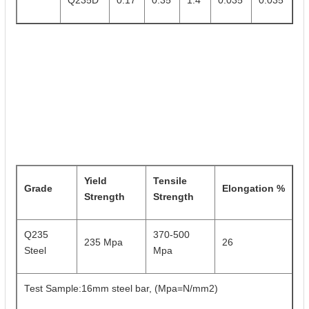
Q235D
0.17
0.35
1.4
0.035
0.035
Yield
Tensile
Grade
Elongation %
Strength
Strength
Q235
370-500
235 Mpa
26
Steel
Mpa
Test Sample:16mm steel bar, (Mpa=N/mm2)