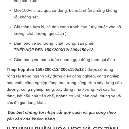
nhà sản xuất.
Mới 100% chưa qua sử dụng, bề mặt nhẵn phẳng không
rỗ, không sét.
Giá thành hợp lý, có tính cạnh tranh cao ( tùy thuộc vào số
lượng, chất lượng, qui cách )
Đảm bảo về số lượng, chất lượng, sản phẩm
THÉP HỘP ĐEN 150X200X12/ 200x150
x12
Giao hàng và thanh toán nhanh gọn đúng theo qui định.
Thép hộp đen 150x200x12/ 200x150x12
:
được sử dụng
rộng rãi trong ngành xây dựng điện công nghiệp, công nghiệp
hóa chất, công nghiệp đóng tàu, trong công trình xây dựng cầu
đường, công nghiệp nặng, xây dựng nhà xưởng, kết cấu hạ
tầng, kết cấu nhà tiền chế, ngành cơ khí, bàn ghế, thùng xe và
các đồ gia dụng khác...
Đặc biệt chúng tôi nhận cắt quy cách và gia công theo
yêu cầu của khách hàng.
II.THÀNH PHẦN HÓA HỌC VÀ CƠ TÍNH