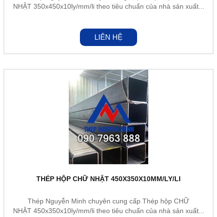
NHẬT 350x450x10ly/mm/li theo tiêu chuẩn của nhà sản xuất...
LIÊN HỆ
THÉP HỘP CHỮ NHẬT 450X350X10MM/LY/LI
Thép Nguyễn Minh chuyên cung cấp Thép hộp CHỮ
NHẬT 450x350x10ly/mm/li theo tiêu chuẩn của nhà sản xuất...