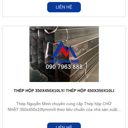
LIÊN HỆ
THÉP HỘP 350X450X10LY/ THÉP HỘP 450X350X10LI
Thép Nguyễn Minh chuyên cung cấp Thép hộp CHỮ
NHẬT 350x450x10ly/mm/li theo tiêu chuẩn của nhà sản xuất...
LIÊN HỆ