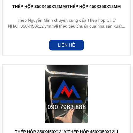
THÉP HỘP 350X450X12MM/THÉP HỘP 450X350X12MM
Thép Nguyễn Minh chuyên cung cấp Thép hộp CHỮ
NHẬT 350x450x12ly/mm/li theo tiêu chuẩn của nhà sản xuất...
LIÊN HỆ
THÉP HỘP 350X450X12LY/THÉP HỘP 450X350X12LI