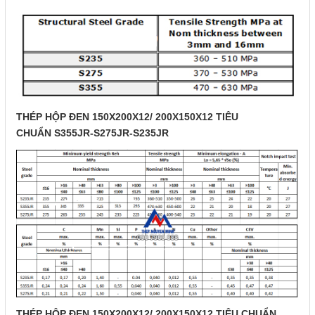
THÉP HỘP ĐEN 150X200X12/ 200X150X12 TIÊU
CHUẨN S355JR-S275JR-S235JR
THÉP HỘP ĐEN 150X200X12/ 200X150X12 TIÊU CHUẨN