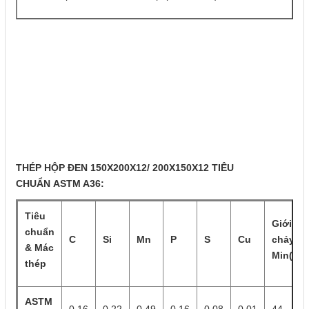
THÉP HỘP ĐEN 150X200X12/ 200X150X12 TIÊU
CHUẨN ASTM A36:
Tiêu
Giới hạ
chuẩn
C
Si
Mn
P
S
Cu
chảy
& Mác
Min(N/
thép
ASTM