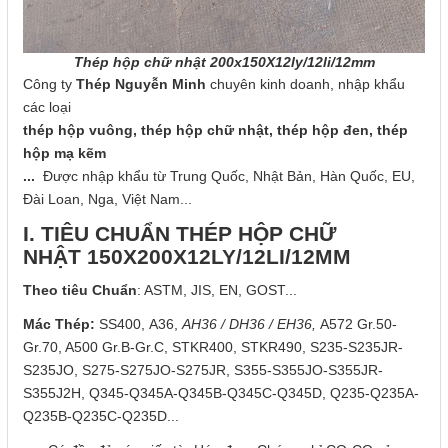
Thép hộp chữ nhật 200x150X12ly/12li/12mm
Công ty
Thép Nguyễn Minh
chuyên kinh doanh, nhập khẩu
các loại
thép hộp vuông, thép hộp chữ nhật, thép hộp đen, thép
hộp mạ kẽm
...
Được nhập khẩu từ Trung Quốc, Nhật Bản, Hàn Quốc, EU,
Đài Loan, Nga, Việt Nam...
I. TIÊU CHUẨN THÉP HỘP CHỮ
NHẬT 150X200X12LY/12LI/12MM
Theo tiêu Chuẩn
: ASTM, JIS, EN, GOST...
Mác Thép:
SS400, A36,
AH36 / DH36 / EH36,
A572 Gr.50-
Gr.70, A500 Gr.B-Gr.C, STKR400, STKR490, S235-S235JR-
S235JO, S275-S275JO-S275JR, S355-S355JO-S355JR-
S355J2H, Q345-Q345A-Q345B-Q345C-Q345D, Q235-Q235A-
Q235B-Q235C-Q235D...