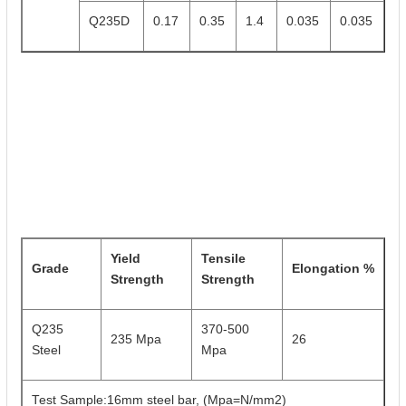
Q235D
0.17
0.35
1.4
0.035
0.035
Yield
Tensile
Grade
Elongation %
Strength
Strength
Q235
370-500
235 Mpa
26
Steel
Mpa
Test Sample:16mm steel bar, (Mpa=N/mm2)