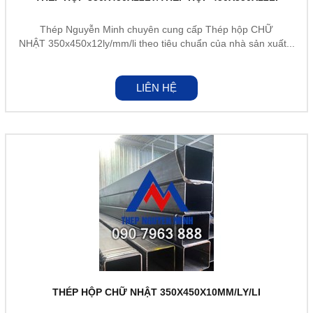
Thép Nguyễn Minh chuyên cung cấp Thép hộp CHỮ
NHẬT 350x450x12ly/mm/li theo tiêu chuẩn của nhà sản xuất...
LIÊN HỆ
THÉP HỘP CHỮ NHẬT 350X450X10MM/LY/LI