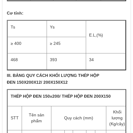
Cơ tính:
Ts
Ys
E.L,(%)
≥ 400
≥ 245
468
393
34
III. BẢNG QUY CÁCH KHỐI LƯỢNG THÉP HỘP
ĐEN 150X200X12/ 200X150X12
THÉP HỘP ĐEN 150x200/ THÉP HỘP ĐEN 200X150
Khối
Tên sản
STT
Quy cách (mm)
lượng
phẩm
(Kg/cây)