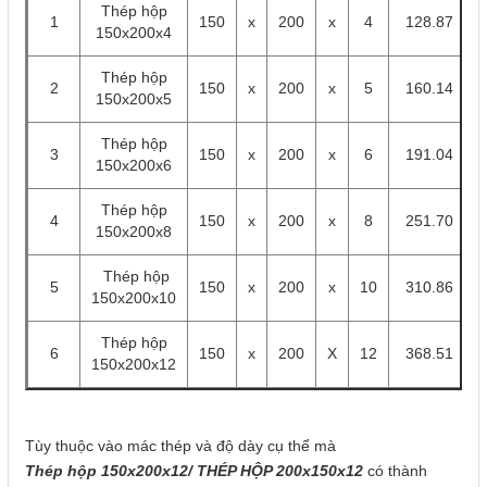
Thép hộp
1
150
x
200
x
4
128.87
150x200x4
Thép hộp
2
150
x
200
x
5
160.14
150x200x5
Thép hộp
3
150
x
200
x
6
191.04
150x200x6
Thép hộp
4
150
x
200
x
8
251.70
150x200x8
Thép hộp
5
150
x
200
x
10
310.86
150x200x10
Thép hộp
6
150
x
200
X
12
368.51
150x200x12
Tùy thuộc vào mác thép và độ dày cụ thể mà
Thép hộp 150x200x12/ THÉP HỘP 200x150
x12
có thành