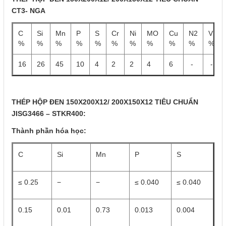
CT3- NGA
C
Si
Mn
P
S
Cr
Ni
MO
Cu
N2
V
%
%
%
%
%
%
%
%
%
%
%
16
26
45
10
4
2
2
4
6
-
-
THÉP HỘP ĐEN 150X200X12/ 200X150X12 TIÊU CHUẨN
JISG3466 – STKR400:
Thành phần hóa học:
C
Si
Mn
P
S
≤ 0.25
−
−
≤ 0.040
≤ 0.040
0.15
0.01
0.73
0.013
0.004