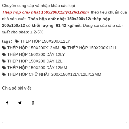
Chuyên cung cấp và nhập khẩu các loại
Thép hộp chữ nhật 150x200X12ly/12li/12mm
theo tiêu chuẩn của
nhà sản xuất.
Thép hộp chữ nhật 150x200x12/ thép hộp
200x150x12
có
khối lượng 61.42 kg/mét
.
Dung sai của nhà sản
xuất cho phép
: ± 2-5%
tags:
THÉP HỘP 150X200X12LY
THÉP HỘP 150X200X12MM
THÉP HỘP 150X200X12LI
THÉP HỘP 150X200 DÀY 12LY
THÉP HỘP 150X200 DÀY 12LI
THÉP HỘP 150X200 DÀY 12MM
THÉP HỘP CHỮ NHẬT 200X150X12LY/12LI/12MM
Chia sẻ bài viết
heading_tab_product_1