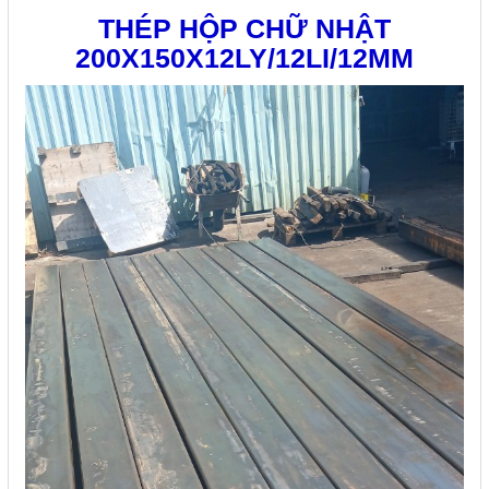
THÉP HỘP CHỮ NHẬT
200X150X12LY/12LI/12MM