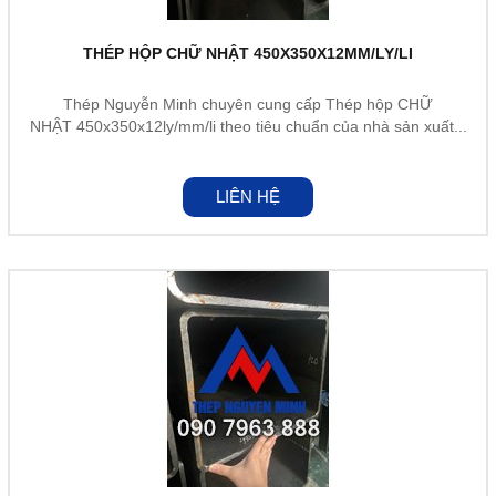
THÉP HỘP CHỮ NHẬT 450X350X12MM/LY/LI
Thép Nguyễn Minh chuyên cung cấp Thép hộp CHỮ
NHẬT 450x350x12ly/mm/li theo tiêu chuẩn của nhà sản xuất...
LIÊN HỆ