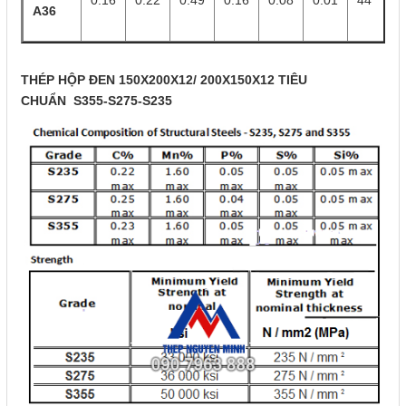
0.16
0.22
0.49
0.16
0.08
0.01
44
A36
THÉP HỘP ĐEN 150X200X12/ 200X150X12 TIÊU
CHUẨN S355-S275-S235