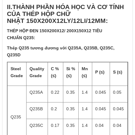
II.THÀNH PHẦN HÓA HỌC VÀ CƠ TÍNH
CỦA THÉP HỘP CHỮ
NHẬT 150X200X12LY/12LI/12MM:
THÉP HỘP ĐEN 150X200X12/ 200X150X12 TIÊU
CHUẨN Q235:
Thép Q235 tương đương với Q235A, Q235B, Q235C,
Q235D
Steel
Quality
C %
Si %
Mn
P (≤)
S (≤)
Grade
Grade
(≤)
(≤)
(≤)
Q235A
0.22
0.35
1.4
0.045
0.05
Q235B
0.2
0.35
1.4
0.045
0.045
Q235
Q235C
0.17
0.35
1.4
0.04
0.04