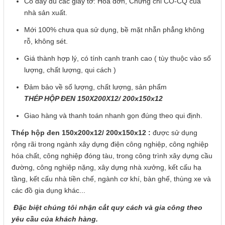
Có đầy đủ các giấy tờ: Hóa đơn, Chứng chỉ CO-CQ của
nhà sản xuất.
Mới 100% chưa qua sử dụng, bề mặt nhẵn phẳng không
rỗ, không sét.
Giá thành hợp lý, có tính cạnh tranh cao ( tùy thuộc vào số
lượng, chất lượng, qui cách )
Đảm bảo về số lượng, chất lượng, sản phẩm
THÉP HỘP ĐEN 150X200X12/ 200x150
x12
Giao hàng và thanh toán nhanh gọn đúng theo qui định.
Thép hộp đen 150x200x12/ 200x150x12
:
được sử dụng
rộng rãi trong ngành xây dựng điện công nghiệp, công nghiệp
hóa chất, công nghiệp đóng tàu, trong công trình xây dựng cầu
đường, công nghiệp nặng, xây dựng nhà xưởng, kết cấu hạ
tầng, kết cấu nhà tiền chế, ngành cơ khí, bàn ghế, thùng xe và
các đồ gia dụng khác...
Đặc biệt chúng tôi nhận cắt quy cách và gia công theo
yêu cầu của khách hàng.