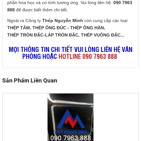
phần hóa học và cơ tính tương ứng. Vui lòng liên hệ
090 7963
888
để được biết thêm chi tiết.
Ngoài ra Công ty
Thép Nguyễn Minh
còn cung cấp các loại
THÉP TẤM
,
THÉP ỐNG ĐÚC - THÉP ỐNG HÀN
,
THÉP TRÒN ĐẶC-LÁP TRÒN ĐẶC
,
THÉP VUÔNG ĐẶC
...
MỌI THÔNG TIN CHI TIẾT VUI LÒNG LIÊN HỆ VĂN
PHÒNG HOẶC
HOTLINE 090 7963 888
Sản Phẩm Liên Quan