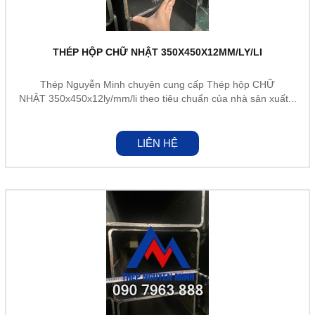
THÉP HỘP CHỮ NHẬT 350X450X12MM/LY/LI
Thép Nguyễn Minh chuyên cung cấp Thép hộp CHỮ
NHẬT 350x450x12ly/mm/li theo tiêu chuẩn của nhà sản xuất...
LIÊN HỆ