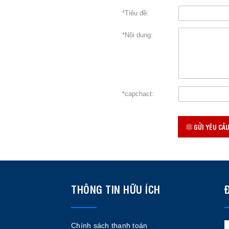
*Tiêu đề:
*Nội dung:
*capchact:
GỬI YÊU CẦ
THÔNG TIN HỮU ÍCH
Chính sách thanh toán