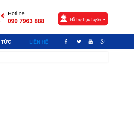
Hotline
Hỗ Trợ Trực Tuyến
090 7963 888
 TỨC
LIÊN HỆ