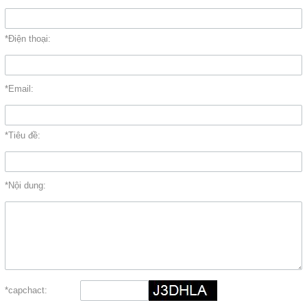
*Điện thoại:
*Email:
*Tiêu đề:
*Nội dung:
*capchact: