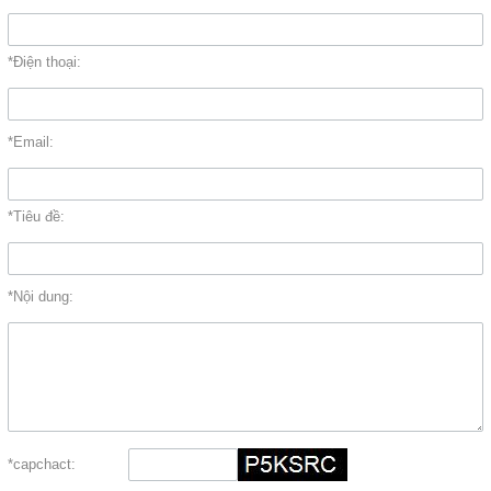
*Điện thoại:
*Email:
*Tiêu đề:
*Nội dung:
*capchact: