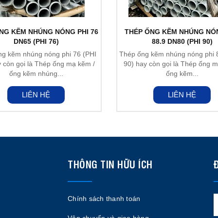
NG KẼM NHÚNG NÓNG PHI 76
THÉP ỐNG KẼM NHÚNG NÓ
DN65 (PHI 76)
88.9 DN80 (PHI 90)
g kẽm nhúng nóng phi 76 (PHI
Thép ống kẽm nhúng nóng phi 8
y còn gọi là Thép ống mạ kẽm /
90) hay còn gọi là Thép ống m
ống kẽm nhúng...
ống kẽm...
LIÊN HỆ
LIÊN HỆ
THÔNG TIN HỮU ÍCH
Chính sách thanh toán