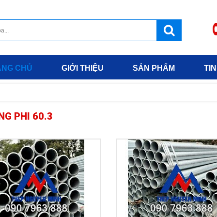
ANG CHỦ
GIỚI THIỆU
SẢN PHẨM
TIN
G PHI 60.3