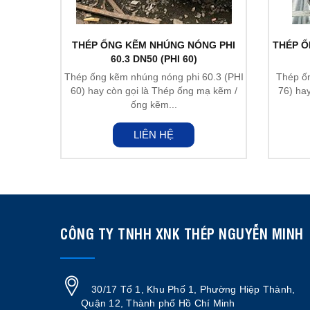
THÉP ỐNG KẼM NHÚNG NÓNG PHI
THÉP Ố
60.3 DN50 (PHI 60)
Thép ống kẽm nhúng nóng phi 60.3 (PHI
Thép ốn
60) hay còn gọi là Thép ống mạ kẽm /
76) ha
ống kẽm...
LIÊN HỆ
CÔNG TY TNHH XNK THÉP NGUYỄN MINH
30/17 Tổ 1, Khu Phố 1, Phường Hiệp Thành,
Quận 12, Thành phố Hồ Chí Minh