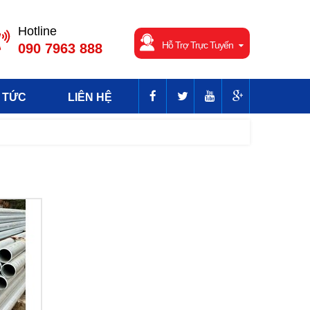
Hotline
Hỗ Trợ Trực Tuyến
090 7963 888
 TỨC
LIÊN HỆ