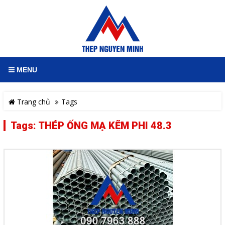
MENU
Trang chủ
Tags
Tags: THÉP ỐNG MẠ KẼM PHI 48.3