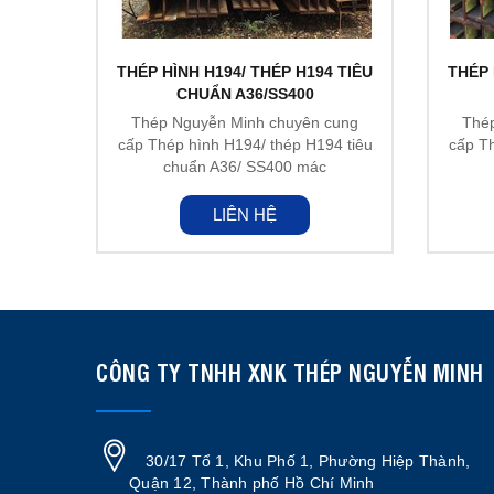
THÉP HÌNH H194/ THÉP H194 TIÊU
THÉP 
CHUẨN A36/SS400
Thép Nguyễn Minh chuyên cung
Thé
cấp Thép hình H194/ thép H194 tiêu
cấp Th
chuẩn A36/ SS400 mác
thép A36, SS400, A572...
LIÊN HỆ
CÔNG TY TNHH XNK THÉP NGUYỄN MINH
30/17 Tổ 1, Khu Phố 1, Phường Hiệp Thành,
Quận 12, Thành phố Hồ Chí Minh