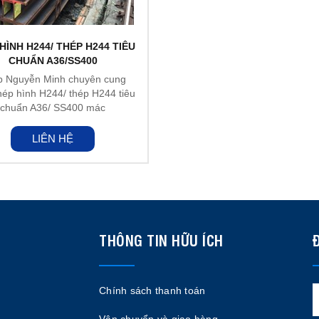
HÌNH H244/ THÉP H244 TIÊU
CHUẨN A36/SS400
p Nguyễn Minh chuyên cung
ép hình H244/ thép H244 tiêu
chuẩn A36/ SS400 mác
thép A36, SS400, A572...
LIÊN HỆ
THÔNG TIN HỮU ÍCH
Chính sách thanh toán