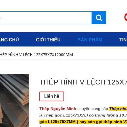
ANG CHỦ
GIỚI THIỆU
SẢN PHẨM
TIN
HÉP HÌNH V LỆCH 125X75X7X12000MM
THÉP HÌNH V LỆCH 125
Liên hệ
Thép Nguyễn Minh
chuyên cung cấp
Thép hì
là
Thép góc L125x75X7LI có trọng lượng 10.
góc L125x75X7MM ( hay còn gọi thép hình V