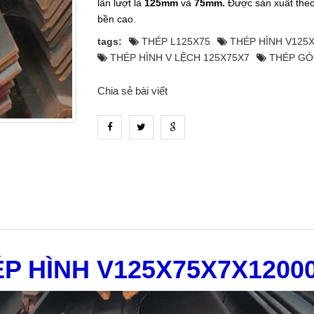
lần lượt là
125mm
và
75mm.
Được sản xuất theo
bền cao.
tags:
THÉP L125X75
THÉP HÌNH V125
THÉP HÌNH V LỆCH 125X75X7
THÉP GÓ
Chia sẻ bài viết
P HÌNH V125X75X7X120