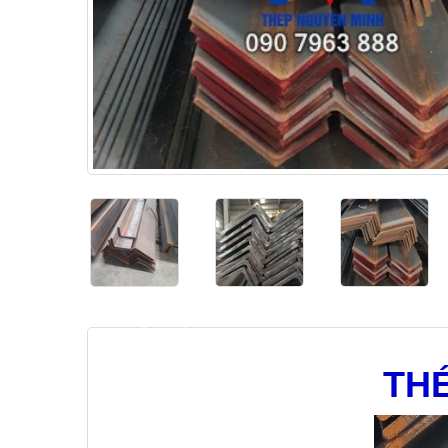
heading_tab_product_1
THÉ