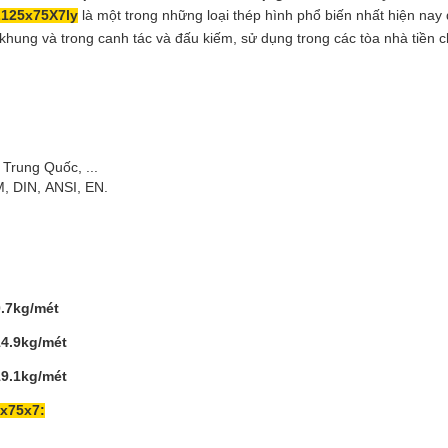
L125x75X7ly
là một trong những loại thép hình phổ biến nhất hiện na
hung và trong canh tác và đấu kiếm, sử dụng trong các tòa nhà tiền 
Trung Quốc, ...
, DIN, ANSI, EN.
0.7kg/mét
14.9kg/mét
19.1kg/mét
5x75x7: