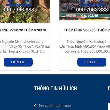
HÌNH V70X70/ THÉP V70X70
THÉP HÌNH V80X80/ THÉP 
p Nguyễn Minh chuyên cung
Thép Nguyễn Minh chuyên 
 hình V70x70/ Thép V70x70 hay
cấp Thép hình V80x80/ Thép V
ọi là Thép góc L70x70...Hàng
còn gọi là Thép góc L80x80.
nhập...
nhập...
LIÊN HỆ
LIÊN HỆ
THÔNG TIN HỮU ÍCH
Chính sách thanh toán