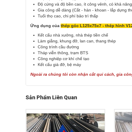
Độ cứng và độ bền cao, ít công vênh, có khả năng
Gia công dễ dàng (Cắt - hàn - khoan - lắp dựng th
Tuổi thọ cao, chi phí bảo trì thấp
Ứng dụng của
thép góc L125x75x7 - thép hình V
Kết cấu nhà xưởng, nhà thép tiền chế
Làm giằng, khung đỡ, lan can, thang thép
Công trình cầu đường
Tháp viễn thông, trạm BTS
Công nghiệp cơ khí chế tạo
Kết cấu giá đỡ, bệ máy
Ngoài ra chúng tôi còn nhận cắt qui cách, gia cô
Sản Phẩm Liên Quan