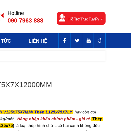
Hotline
Hỗ Trợ Trực Tuyến
090 7963 888
 TỨC
LIÊN HỆ
X75X7X12000MM
nh V125x75X7MM/ Thép L125x75X7LY
hay còn gọi
7kg/mét
...
Hàng nhập khẩu chính phẩm - giá rẻ.
Thép
125x75
)
là loại thép hình chữ L có hai cạnh không đều