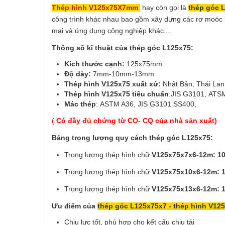
Thép hình V125x75X7mm
hay còn gọi là
thép góc 
công trình khác nhau bao gồm xây dựng các rơ moóc k
mại và ứng dụng công nghiệp khác....
Thông số kĩ thuật của thép góc L125x75:
Kích thước cạnh:
125x75mm
Độ dày:
7mm-10mm-13mm
Thép hình V125x75
xuất xứ:
Nhật Bản, Thái Lan
Thép hình V125x75 tiêu chuẩn
:JIS G3101, ATSM
Mác thép
: ASTM A36, JIS G3101 SS400,
(
Có đầy đủ chứng từ CO- CQ của nhà sản xuất)
Bảng trọng lượng quy cách thép góc L125x75:
Trọng lượng thép hình chữ
V125x75x7x6-12m
: 1
Trọng lượng thép hình chữ
V125x75x10x6-12m
: 
Trọng lượng thép hình chữ
V125x75x13x6-12m
: 
Ưu điểm của
thép góc L125x75x7 - thép hình V12
Chịu lực tốt, phù hợp cho kết cấu chịu tải