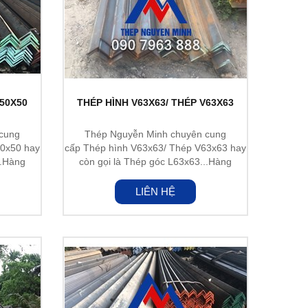
V50X50
THÉP HÌNH V63X63/ THÉP V63X63
cung
Thép Nguyễn Minh chuyên cung
50x50 hay
cấp Thép hình V63x63/ Thép V63x63 hay
..Hàng
còn gọi là Thép góc L63x63...Hàng
nhập...
LIÊN HỆ