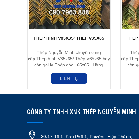
THÉP HÌNH V65X65/ THÉP V65X65
THÉP 
Thép Nguyễn Minh chuyên cung
Thé
cấp Thép hình V65x65/ Thép V65x65 hay
cấp Thép
còn gọi là Thép góc L65x65...Hàng
còn g
nhập...
LIÊN HỆ
CÔNG TY TNHH XNK THÉP NGUYỄN MINH
30/17 Tổ 1, Khu Phố 1, Phường Hiệp Thành,