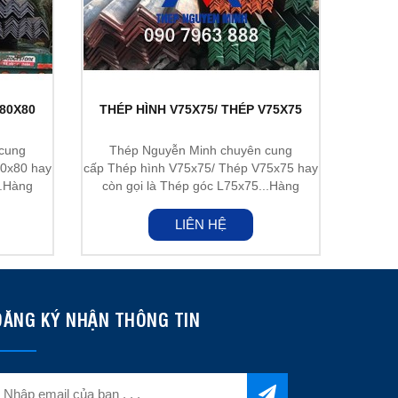
V80X80
THÉP HÌNH V75X75/ THÉP V75X75
cung
Thép Nguyễn Minh chuyên cung
80x80 hay
cấp Thép hình V75x75/ Thép V75x75 hay
..Hàng
còn gọi là Thép góc L75x75...Hàng
nhập...
LIÊN HỆ
ĐĂNG KÝ NHẬN THÔNG TIN