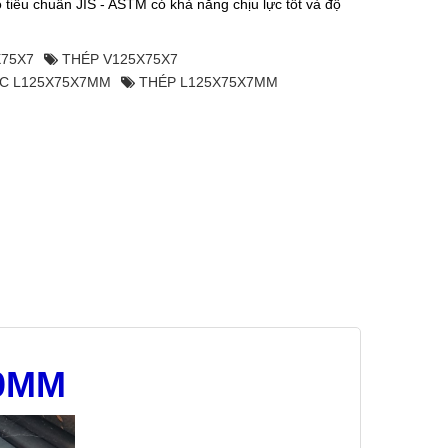
 tiêu chuẩn JIS - ASTM có khả năng chịu lực tốt và độ
X75X7
THÉP V125X75X7
C L125X75X7MM
THÉP L125X75X7MM
00MM