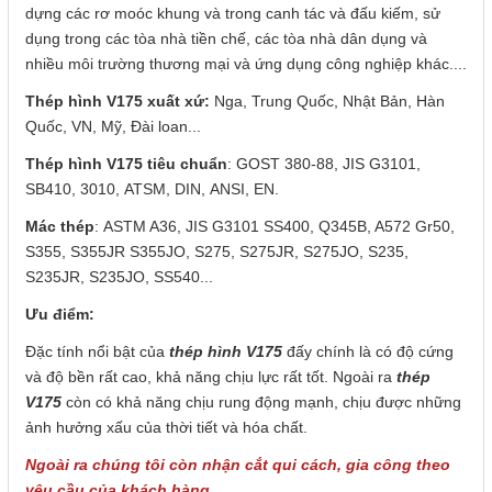
dựng các rơ moóc khung và trong canh tác và đấu kiếm, sử
dụng trong các tòa nhà tiền chế, các tòa nhà dân dụng và
nhiều môi trường thương mại và ứng dụng công nghiệp khác....
Thép hình V175
xuất xứ:
Nga, Trung Quốc, Nhật Bản, Hàn
Quốc, VN, Mỹ, Đài loan...
Thép hình V175 tiêu chuẩn
: GOST 380-88, JIS G3101,
SB410, 3010, ATSM, DIN, ANSI, EN.
Mác thép
: ASTM A36, JIS G3101 SS400, Q345B, A572 Gr50,
S355, S355JR S355JO, S275, S275JR, S275JO, S235,
S235JR, S235JO, SS540...
Ưu điểm:
Đặc tính nổi bật của
thép hình V175
đấy chính là có độ cứng
và độ bền rất cao, khả năng chịu lực rất tốt. Ngoài ra
thép
V175
còn có khả năng chịu rung động mạnh, chịu được những
ảnh hưởng xấu của thời tiết và hóa chất.
Ngoài ra chúng tôi còn nhận cắt qui cách, gia công theo
yêu cầu của khách hàng.