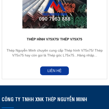
THÉP HÌNH V75X75/ THÉP V75X75
Thép Nguyễn Minh chuyên cung cấp Thép hình V75x75/ Thép
V75x75 hay còn gọi là Thép góc L75x75...Hàng nhập...
LIÊN HỆ
CÔNG TY TNHH XNK THÉP NGUYỄN MINH