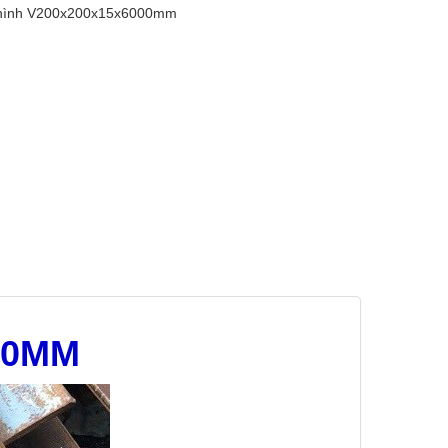
hình V200x200x15x6000mm
00MM