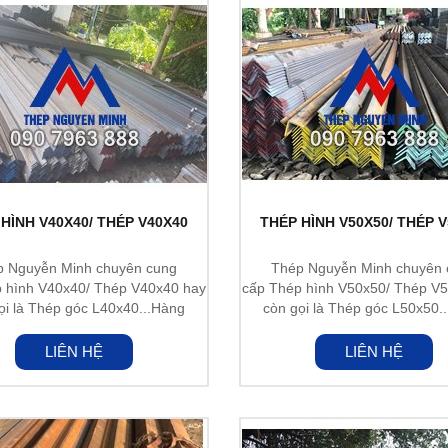
HÌNH V40X40/ THÉP V40X40
THÉP HÌNH V50X50/ THÉP 
p Nguyễn Minh chuyên cung
Thép Nguyễn Minh chuyên 
 hình V40x40/ Thép V40x40 hay
cấp Thép hình V50x50/ Thép V
ọi là Thép góc L40x40...Hàng
còn gọi là Thép góc L50x50.
nhập...
nhập...
LIÊN HỆ
LIÊN HỆ