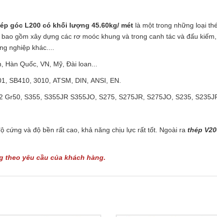
hép góc L200 có khối lượng 45.60kg/ mét
là một trong những loại t
 bao gồm xây dựng các rơ moóc khung và trong canh tác và đấu kiếm, 
g nghiệp khác....
 Hàn Quốc, VN, Mỹ, Đài loan...
1, SB410, 3010, ATSM, DIN, ANSI, EN.
2 Gr50, S355, S355JR S355JO, S275, S275JR, S275JO, S235, S235JR
ộ cứng và độ bền rất cao, khả năng chịu lực rất tốt. Ngoài ra
thép V20
ng theo yêu cầu của khách hàng.