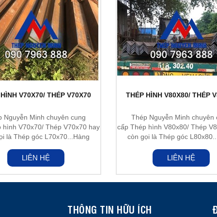
HÌNH V70X70/ THÉP V70X70
THÉP HÌNH V80X80/ THÉP 
p Nguyễn Minh chuyên cung
Thép Nguyễn Minh chuyên 
 hình V70x70/ Thép V70x70 hay
cấp Thép hình V80x80/ Thép V
ọi là Thép góc L70x70...Hàng
còn gọi là Thép góc L80x80.
nhập...
nhập...
LIÊN HỆ
LIÊN HỆ
THÔNG TIN HỮU ÍCH