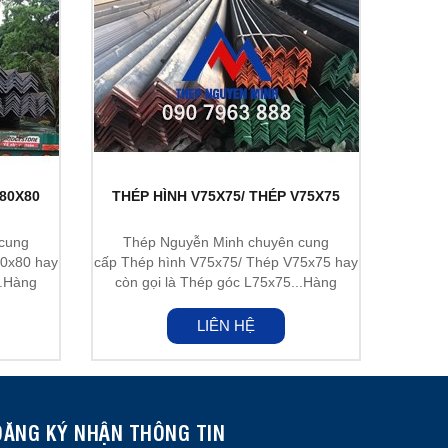
V80X80
THÉP HÌNH V75X75/ THÉP V75X75
cung
Thép Nguyễn Minh chuyên cung
80x80 hay
cấp Thép hình V75x75/ Thép V75x75 hay
..Hàng
còn gọi là Thép góc L75x75...Hàng
nhập...
LIÊN HỆ
ĐĂNG KÝ NHẬN THÔNG TIN