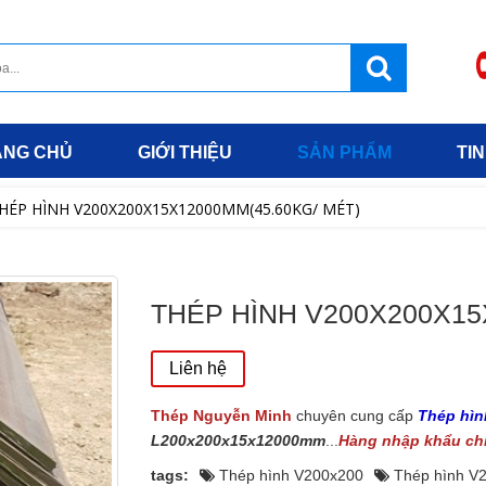
ANG CHỦ
GIỚI THIỆU
SẢN PHẨM
TIN
HÉP HÌNH V200X200X15X12000MM(45.60KG/ MÉT)
THÉP HÌNH V200X200X15
Liên hệ
Thép Nguyễn Minh
chuyên cung cấp
Thép hì
L200x200x15x12000mm
...
Hàng nhập khẩu chí
tags:
Thép hình V200x200
Thép hình V