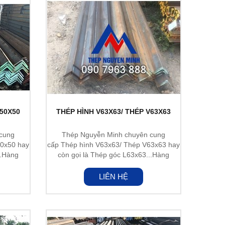
V50X50
THÉP HÌNH V63X63/ THÉP V63X63
cung
Thép Nguyễn Minh chuyên cung
50x50 hay
cấp Thép hình V63x63/ Thép V63x63 hay
..Hàng
còn gọi là Thép góc L63x63...Hàng
nhập...
LIÊN HỆ