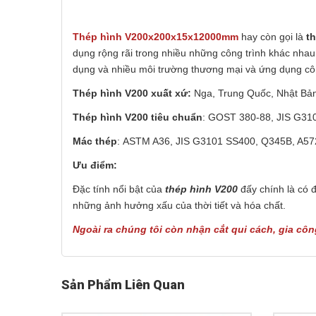
Thép hình V200x200x15x12000mm
hay còn gọi là
t
dụng rộng rãi trong nhiều những công trình khác nhau
dụng và nhiều môi trường thương mại và ứng dụng côn
Thép hình V200
xuất xứ:
Nga, Trung Quốc, Nhật Bản,
Thép hình V200 tiêu chuẩn
: GOST 380-88, JIS G310
Mác thép
: ASTM A36, JIS G3101 SS400, Q345B, A57
Ưu điểm:
Đặc tính nổi bật của
thép hình V200
đấy chính là có đ
những ảnh hưởng xấu của thời tiết và hóa chất.
Ngoài ra chúng tôi còn nhận cắt qui cách, gia cô
Sản Phẩm Liên Quan