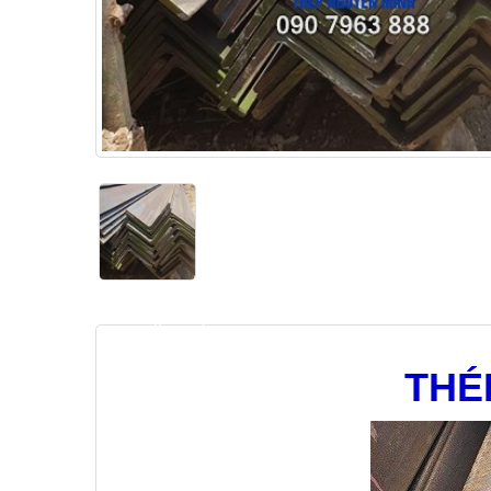
heading_tab_product_1
THÉ