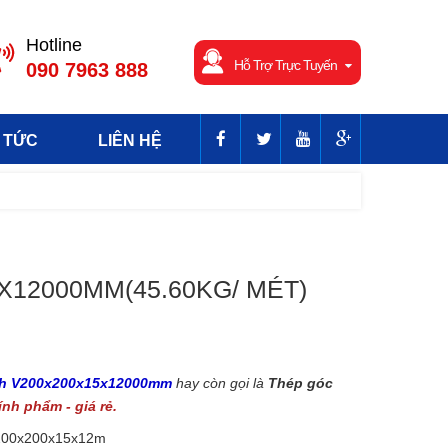
Hotline
Hỗ Trợ Trực Tuyến
090 7963 888
 TỨC
LIÊN HỆ
X12000MM(45.60KG/ MÉT)
nh V200x200x15x12000mm
hay còn gọi là
Thép góc
nh phẩm - giá rẻ.
200x200x15x12m