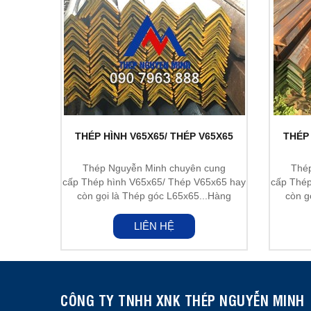
THÉP HÌNH V65X65/ THÉP V65X65
THÉP 
Thép Nguyễn Minh chuyên cung
Thé
cấp Thép hình V65x65/ Thép V65x65 hay
cấp Thép
còn gọi là Thép góc L65x65...Hàng
còn g
nhập...
LIÊN HỆ
CÔNG TY TNHH XNK THÉP NGUYỄN MINH